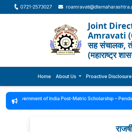
0721-2573027
roamravati@dtemaharashtra.g
Joint Direc
Amravati 
सह संचालक, तं
(महाराष्ट्र शा
Home
About Us
Proactive Disclosur
n
Government of India Post-Matric Scholarship – Pending el
राजर्