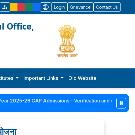
Login
Grievance
Contact Us
l Office,
stitutes
Important Links
Old Website
2025-26 CAP Admissions – Verification and updation of inst
 योजना